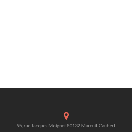
96, rue Jacques Moignet 80132 Mareuil-Caubert