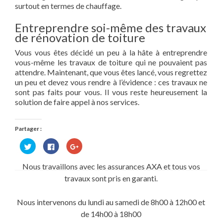
surtout en termes de chauffage.
Entreprendre soi-même des travaux
de rénovation de toiture
Vous vous êtes décidé un peu à la hâte à entreprendre
vous-même les travaux de toiture qui ne pouvaient pas
attendre. Maintenant, que vous êtes lancé, vous regrettez
un peu et devez vous rendre à l’évidence : ces travaux ne
sont pas faits pour vous. Il vous reste heureusement la
solution de faire appel à nos services.
Partager :
Cliquez
Cliquez
Cliquez
pour
pour
pour
partager
partager
partager
sur
sur
sur
Nous travaillons avec les assurances AXA et tous vos
Twitter(ouvre
Facebook(ouvre
Google+
dans
dans
(ouvre
travaux sont pris en garanti.
une
une
dans
nouvelle
nouvelle
une
fenêtre)
fenêtre)
nouvelle
fenêtre)
Nous intervenons du lundi au samedi de 8h00 à 12h00 et
de 14h00 à 18h00