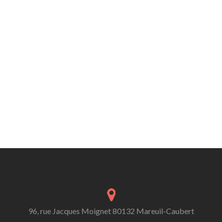
96, rue Jacques Moignet 80132 Mareuil-Caubert