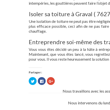
intempéries, les gouttières peuvent faire l’objet 
Isoler sa toiture à Graval ( 7627
Une isolation de toiture ne peut pas être négligée.
plus efficace possible, ceci afin de ne pas fai
chauffage.
Entreprendre soi-même des tra
Vous vous êtes décidé un peu à la hâte à entre
Maintenant, que vous êtes lancé, vous regrettez 
pour vous. Il vous reste heureusement la solution 
Partager :
Cliquez
Cliquez
Cliquez
pour
pour
pour
partager
partager
partager
sur
sur
sur
Nous travaillons avec les as
Twitter(ouvre
Facebook(ouvre
Google+
dans
dans
(ouvre
une
une
dans
nouvelle
nouvelle
une
Nous intervenons du lund
fenêtre)
fenêtre)
nouvelle
fenêtre)