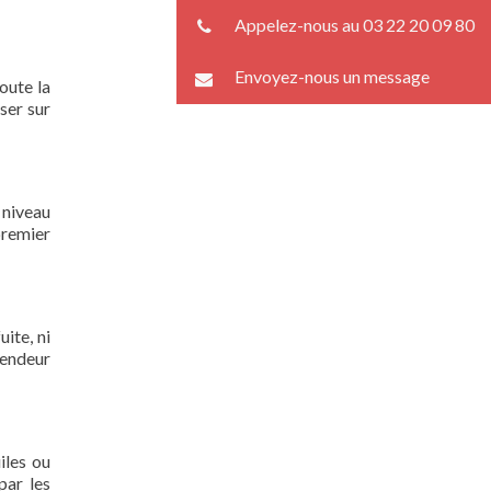
Appelez-nous au 03 22 20 09 80
Envoyez-nous un message
oute la
ser sur
 niveau
premier
ite, ni
lendeur
iles ou
par les