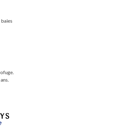
 baies
rofuge.
 ans.