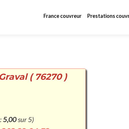
Aller au contenu principal
France couvreur
Prestations couv
Graval ( 76270 )
:
5,00
sur 5)