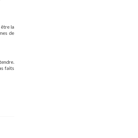
 être la
rmes de
tendre.
s faits