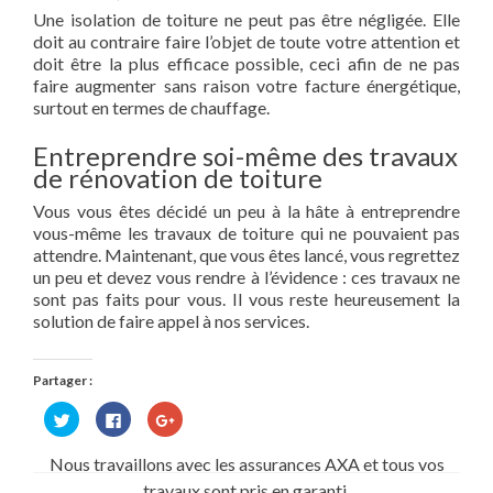
Une isolation de toiture ne peut pas être négligée. Elle
doit au contraire faire l’objet de toute votre attention et
doit être la plus efficace possible, ceci afin de ne pas
faire augmenter sans raison votre facture énergétique,
surtout en termes de chauffage.
Entreprendre soi-même des travaux
de rénovation de toiture
Vous vous êtes décidé un peu à la hâte à entreprendre
vous-même les travaux de toiture qui ne pouvaient pas
attendre. Maintenant, que vous êtes lancé, vous regrettez
un peu et devez vous rendre à l’évidence : ces travaux ne
sont pas faits pour vous. Il vous reste heureusement la
solution de faire appel à nos services.
Partager :
Cliquez
Cliquez
Cliquez
pour
pour
pour
partager
partager
partager
sur
sur
sur
Nous travaillons avec les assurances AXA et tous vos
Twitter(ouvre
Facebook(ouvre
Google+
dans
dans
(ouvre
travaux sont pris en garanti.