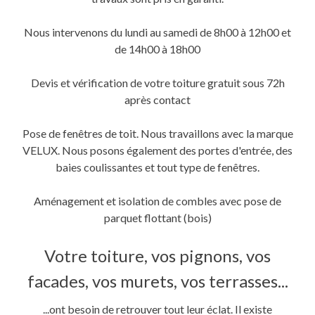
une
une
dans
nouvelle
nouvelle
une
fenêtre)
fenêtre)
nouvelle
fenêtre)
Nous intervenons du lundi au samedi de 8h00 à 12h00 et
de 14h00 à 18h00
Devis et vérification de votre toiture gratuit sous 72h
après contact
Pose de fenêtres de toit. Nous travaillons avec la marque
VELUX. Nous posons également des portes d'entrée, des
baies coulissantes et tout type de fenêtres.
Aménagement et isolation de combles avec pose de
parquet flottant (bois)
Votre toiture, vos pignons, vos
facades, vos murets, vos terrasses...
...ont besoin de retrouver tout leur éclat. Il existe