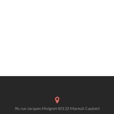
96, rue Jacques Moignet 80132 Mareuil-Caubert