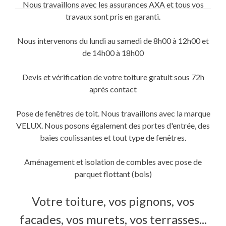
sur
sur
sur
Nous travaillons avec les assurances AXA et tous vos
Twitter(ouvre
Facebook(ouvre
Google+
dans
dans
(ouvre
travaux sont pris en garanti.
une
une
dans
nouvelle
nouvelle
une
fenêtre)
fenêtre)
nouvelle
fenêtre)
Nous intervenons du lundi au samedi de 8h00 à 12h00 et
de 14h00 à 18h00
Devis et vérification de votre toiture gratuit sous 72h
après contact
Pose de fenêtres de toit. Nous travaillons avec la marque
VELUX. Nous posons également des portes d'entrée, des
baies coulissantes et tout type de fenêtres.
Aménagement et isolation de combles avec pose de
parquet flottant (bois)
Votre toiture, vos pignons, vos
facades, vos murets, vos terrasses...