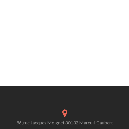
96, rue Jacques Moignet 80132 Mareuil-Caubert