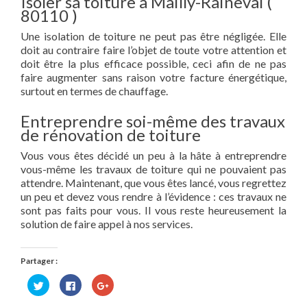
Isoler sa toiture à Mailly-Raineval (
80110 )
Une isolation de toiture ne peut pas être négligée. Elle
doit au contraire faire l’objet de toute votre attention et
doit être la plus efficace possible, ceci afin de ne pas
faire augmenter sans raison votre facture énergétique,
surtout en termes de chauffage.
Entreprendre soi-même des travaux
de rénovation de toiture
Vous vous êtes décidé un peu à la hâte à entreprendre
vous-même les travaux de toiture qui ne pouvaient pas
attendre. Maintenant, que vous êtes lancé, vous regrettez
un peu et devez vous rendre à l’évidence : ces travaux ne
sont pas faits pour vous. Il vous reste heureusement la
solution de faire appel à nos services.
Partager :
Cliquez
Cliquez
Cliquez
pour
pour
pour
partager
partager
partager