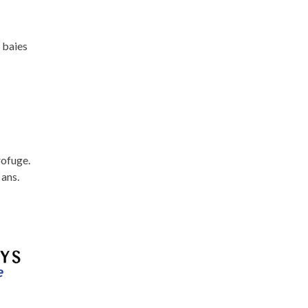
 baies
rofuge.
 ans.