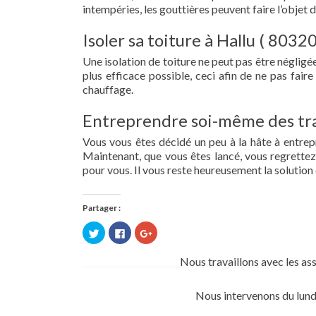
intempéries, les gouttières peuvent faire l’objet 
Isoler sa toiture à Hallu ( 80320
Une isolation de toiture ne peut pas être négligée.
plus efficace possible, ceci afin de ne pas fai
chauffage.
Entreprendre soi-même des tra
Vous vous êtes décidé un peu à la hâte à entre
Maintenant, que vous êtes lancé, vous regrettez 
pour vous. Il vous reste heureusement la solution 
Partager :
Cliquez
Cliquez
Cliquez
pour
pour
pour
partager
partager
partager
sur
sur
sur
Nous travaillons avec les as
Twitter(ouvre
Facebook(ouvre
Google+
dans
dans
(ouvre
une
une
dans
nouvelle
nouvelle
une
Nous intervenons du lund
fenêtre)
fenêtre)
nouvelle
fenêtre)