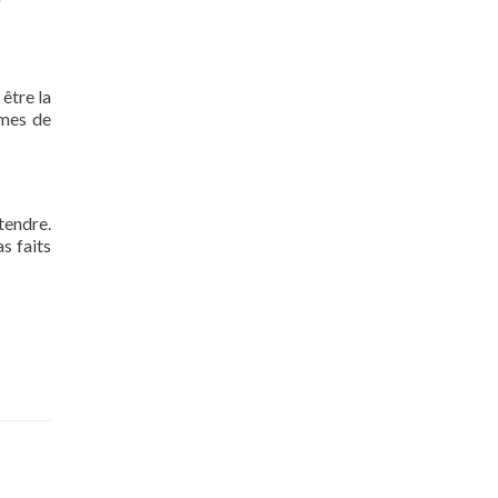
 être la
rmes de
tendre.
s faits