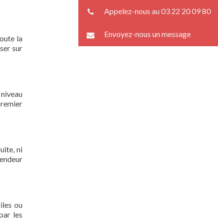
Appelez-nous au 03 22 20 09 80
Envoyez-nous un message
oute la
ser sur
 niveau
premier
ite, ni
lendeur
iles ou
par les