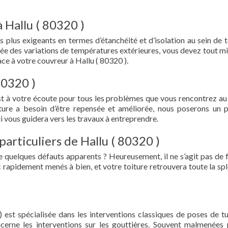
 Hallu ( 80320 )
s plus exigeants en termes d’étanchéité et d’isolation au sein de t
ée des variations de températures extérieures, vous devez tout mi
e à votre couvreur à Hallu ( 80320 ).
80320 )
st à votre écoute pour tous les problèmes que vous rencontrez au
iture a besoin d’être repensée et améliorée, nous poserons un 
i vous guidera vers les travaux à entreprendre.
particuliers de Hallu ( 80320 )
e quelques défauts apparents ? Heureusement, il ne s’agit pas de fu
 rapidement menés à bien, et votre toiture retrouvera toute la sp
 est spécialisée dans les interventions classiques de poses de tu
oncerne les interventions sur les gouttières. Souvent malmenées 