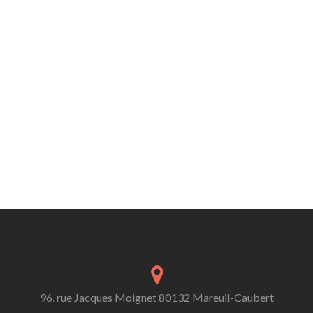
96, rue Jacques Moignet 80132 Mareuil-Caubert