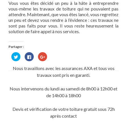
Vous vous êtes décidé un peu à la hâte à entreprendre
vous-même les travaux de toiture qui ne pouvaient pas
attendre. Maintenant, que vous êtes lancé, vous regrettez
un peu et devez vous rendre à l’évidence : ces travaux ne
sont pas faits pour vous. Il vous reste heureusement la
solution de faire appel à nos services.
Partager :
Cliquez
Cliquez
Cliquez
pour
pour
pour
partager
partager
partager
sur
sur
sur
Nous travaillons avec les assurances AXA et tous vos
Twitter(ouvre
Facebook(ouvre
Google+
dans
dans
(ouvre
travaux sont pris en garanti.
une
une
dans
nouvelle
nouvelle
une
fenêtre)
fenêtre)
nouvelle
fenêtre)
Nous intervenons du lundi au samedi de 8h00 à 12h00 et
de 14h00 à 18h00
Devis et vérification de votre toiture gratuit sous 72h
après contact