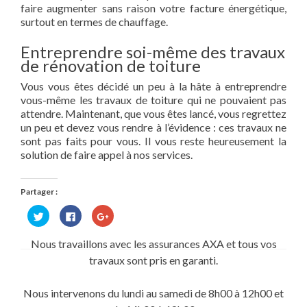
faire augmenter sans raison votre facture énergétique,
surtout en termes de chauffage.
Entreprendre soi-même des travaux
de rénovation de toiture
Vous vous êtes décidé un peu à la hâte à entreprendre
vous-même les travaux de toiture qui ne pouvaient pas
attendre. Maintenant, que vous êtes lancé, vous regrettez
un peu et devez vous rendre à l’évidence : ces travaux ne
sont pas faits pour vous. Il vous reste heureusement la
solution de faire appel à nos services.
Partager :
Cliquez
Cliquez
Cliquez
pour
pour
pour
partager
partager
partager
sur
sur
sur
Nous travaillons avec les assurances AXA et tous vos
Twitter(ouvre
Facebook(ouvre
Google+
dans
dans
(ouvre
travaux sont pris en garanti.
une
une
dans
nouvelle
nouvelle
une
fenêtre)
fenêtre)
nouvelle
fenêtre)
Nous intervenons du lundi au samedi de 8h00 à 12h00 et