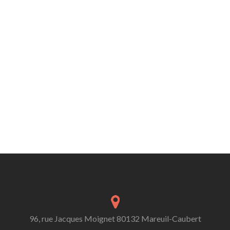
96, rue Jacques Moignet 80132 Mareuil-Caubert