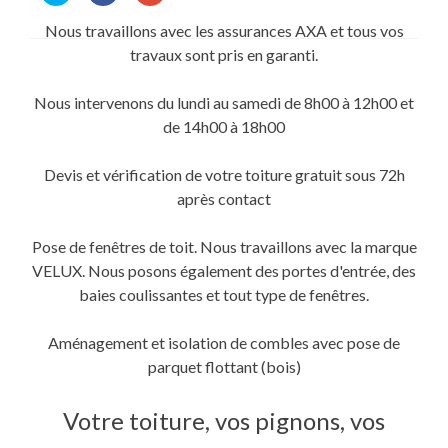
partager
partager
partager
sur
sur
sur
Nous travaillons avec les assurances AXA et tous vos
Twitter(ouvre
Facebook(ouvre
Google+
dans
dans
(ouvre
travaux sont pris en garanti.
une
une
dans
nouvelle
nouvelle
une
fenêtre)
fenêtre)
nouvelle
fenêtre)
Nous intervenons du lundi au samedi de 8h00 à 12h00 et
de 14h00 à 18h00
Devis et vérification de votre toiture gratuit sous 72h
après contact
Pose de fenêtres de toit. Nous travaillons avec la marque
VELUX. Nous posons également des portes d'entrée, des
baies coulissantes et tout type de fenêtres.
Aménagement et isolation de combles avec pose de
parquet flottant (bois)
Votre toiture, vos pignons, vos