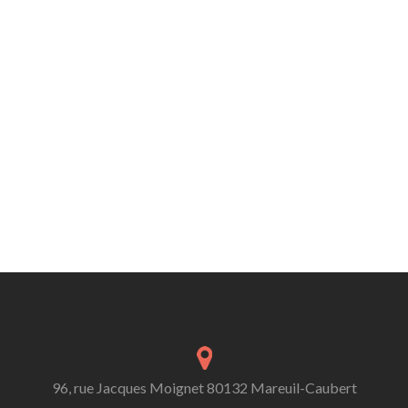
96, rue Jacques Moignet 80132 Mareuil-Caubert