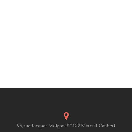
96, rue Jacques Moignet 80132 Mareuil-Caubert