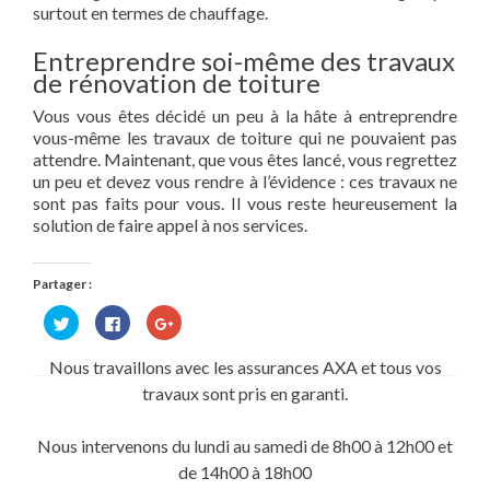
surtout en termes de chauffage.
Entreprendre soi-même des travaux
de rénovation de toiture
Vous vous êtes décidé un peu à la hâte à entreprendre
vous-même les travaux de toiture qui ne pouvaient pas
attendre. Maintenant, que vous êtes lancé, vous regrettez
un peu et devez vous rendre à l’évidence : ces travaux ne
sont pas faits pour vous. Il vous reste heureusement la
solution de faire appel à nos services.
Partager :
Cliquez
Cliquez
Cliquez
pour
pour
pour
partager
partager
partager
sur
sur
sur
Nous travaillons avec les assurances AXA et tous vos
Twitter(ouvre
Facebook(ouvre
Google+
dans
dans
(ouvre
travaux sont pris en garanti.
une
une
dans
nouvelle
nouvelle
une
fenêtre)
fenêtre)
nouvelle
fenêtre)
Nous intervenons du lundi au samedi de 8h00 à 12h00 et
de 14h00 à 18h00