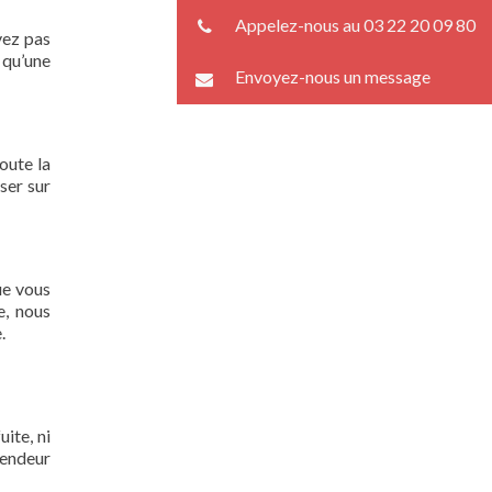
Appelez-nous au 03 22 20 09 80
vez pas
 qu’une
Envoyez-nous un message
oute la
ser sur
ue vous
e, nous
.
(
ite, ni
lendeur