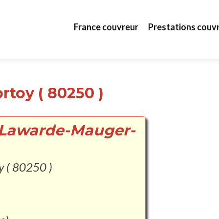
Aller au contenu principal
France couvreur
Prestations couv
toy ( 80250 )
à Lawarde-Mauger-
y ( 80250 )