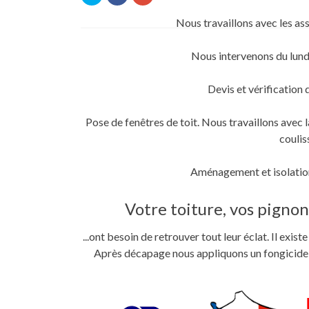
pour
pour
pour
partager
partager
partager
sur
sur
sur
Nous travaillons avec les as
Twitter(ouvre
Facebook(ouvre
Google+
dans
dans
(ouvre
une
une
dans
nouvelle
nouvelle
une
Nous intervenons du lund
fenêtre)
fenêtre)
nouvelle
fenêtre)
Devis et vérification 
Pose de fenêtres de toit. Nous travaillons ave
coulis
Aménagement et isolation
Votre toiture, vos pignons
...ont besoin de retrouver tout leur éclat. Il exi
Après décapage nous appliquons un fongicide im