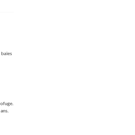
 baies
rofuge.
 ans.