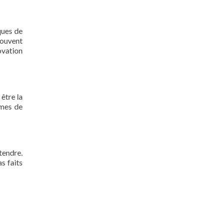
ques de
Souvent
ovation
 être la
rmes de
tendre.
s faits