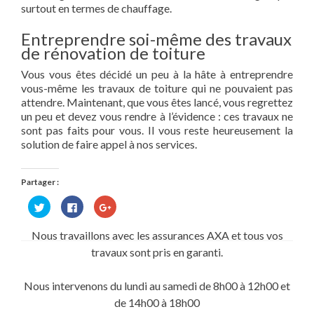
surtout en termes de chauffage.
Entreprendre soi-même des travaux
de rénovation de toiture
Vous vous êtes décidé un peu à la hâte à entreprendre
vous-même les travaux de toiture qui ne pouvaient pas
attendre. Maintenant, que vous êtes lancé, vous regrettez
un peu et devez vous rendre à l’évidence : ces travaux ne
sont pas faits pour vous. Il vous reste heureusement la
solution de faire appel à nos services.
Partager :
Cliquez
Cliquez
Cliquez
pour
pour
pour
partager
partager
partager
sur
sur
sur
Nous travaillons avec les assurances AXA et tous vos
Twitter(ouvre
Facebook(ouvre
Google+
dans
dans
(ouvre
travaux sont pris en garanti.
une
une
dans
nouvelle
nouvelle
une
fenêtre)
fenêtre)
nouvelle
fenêtre)
Nous intervenons du lundi au samedi de 8h00 à 12h00 et
de 14h00 à 18h00