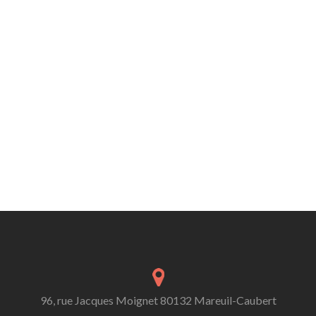
96, rue Jacques Moignet 80132 Mareuil-Caubert