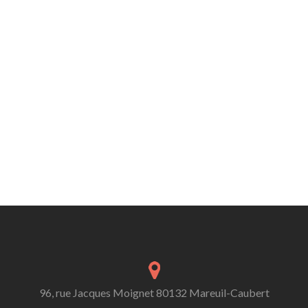
96, rue Jacques Moignet 80132 Mareuil-Caubert