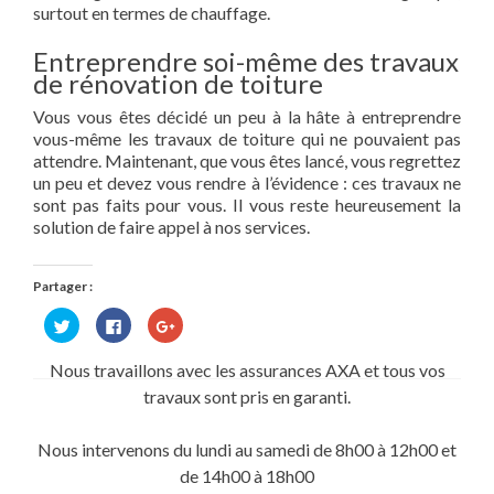
surtout en termes de chauffage.
Entreprendre soi-même des travaux
de rénovation de toiture
Vous vous êtes décidé un peu à la hâte à entreprendre
vous-même les travaux de toiture qui ne pouvaient pas
attendre. Maintenant, que vous êtes lancé, vous regrettez
un peu et devez vous rendre à l’évidence : ces travaux ne
sont pas faits pour vous. Il vous reste heureusement la
solution de faire appel à nos services.
Partager :
Cliquez
Cliquez
Cliquez
pour
pour
pour
partager
partager
partager
sur
sur
sur
Nous travaillons avec les assurances AXA et tous vos
Twitter(ouvre
Facebook(ouvre
Google+
dans
dans
(ouvre
travaux sont pris en garanti.
une
une
dans
nouvelle
nouvelle
une
fenêtre)
fenêtre)
nouvelle
fenêtre)
Nous intervenons du lundi au samedi de 8h00 à 12h00 et
de 14h00 à 18h00