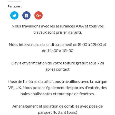
Partager :
Cliquez
Cliquez
Cliquez
pour
pour
pour
partager
partager
partager
sur
sur
sur
Nous travaillons avec les assurances AXA et tous vos
Twitter(ouvre
Facebook(ouvre
Google+
dans
dans
(ouvre
travaux sont pris en garanti.
une
une
dans
nouvelle
nouvelle
une
fenêtre)
fenêtre)
nouvelle
fenêtre)
Nous intervenons du lundi au samedi de 8h00 à 12h00 et
de 14h00 à 18h00
Devis et vérification de votre toiture gratuit sous 72h
après contact
Pose de fenêtres de toit. Nous travaillons avec la marque
VELUX. Nous posons également des portes d'entrée, des
baies coulissantes et tout type de fenêtres.
Aménagement et isolation de combles avec pose de
parquet flottant (bois)