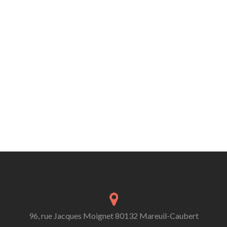
96, rue Jacques Moignet 80132 Mareuil-Caubert