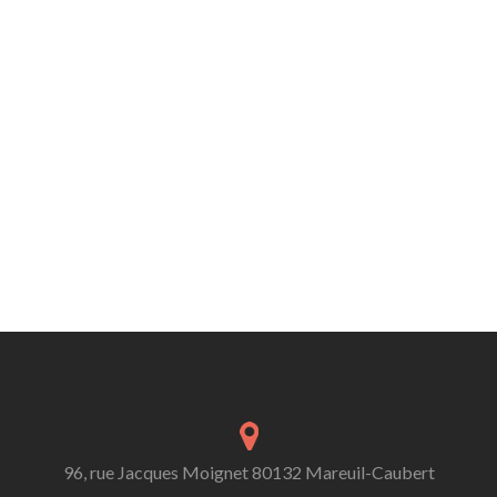
96, rue Jacques Moignet 80132 Mareuil-Caubert