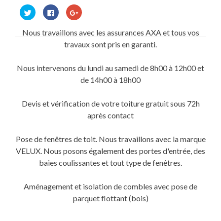
Cliquez
Cliquez
Cliquez
pour
pour
pour
partager
partager
partager
sur
sur
sur
Nous travaillons avec les assurances AXA et tous vos
Twitter(ouvre
Facebook(ouvre
Google+
dans
dans
(ouvre
travaux sont pris en garanti.
une
une
dans
nouvelle
nouvelle
une
fenêtre)
fenêtre)
nouvelle
fenêtre)
Nous intervenons du lundi au samedi de 8h00 à 12h00 et
de 14h00 à 18h00
Devis et vérification de votre toiture gratuit sous 72h
après contact
Pose de fenêtres de toit. Nous travaillons avec la marque
VELUX. Nous posons également des portes d'entrée, des
baies coulissantes et tout type de fenêtres.
Aménagement et isolation de combles avec pose de
parquet flottant (bois)