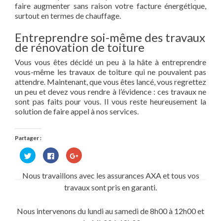
faire augmenter sans raison votre facture énergétique,
surtout en termes de chauffage.
Entreprendre soi-même des travaux
de rénovation de toiture
Vous vous êtes décidé un peu à la hâte à entreprendre
vous-même les travaux de toiture qui ne pouvaient pas
attendre. Maintenant, que vous êtes lancé, vous regrettez
un peu et devez vous rendre à l’évidence : ces travaux ne
sont pas faits pour vous. Il vous reste heureusement la
solution de faire appel à nos services.
Partager :
Cliquez
Cliquez
Cliquez
pour
pour
pour
partager
partager
partager
sur
sur
sur
Nous travaillons avec les assurances AXA et tous vos
Twitter(ouvre
Facebook(ouvre
Google+
dans
dans
(ouvre
travaux sont pris en garanti.
une
une
dans
nouvelle
nouvelle
une
fenêtre)
fenêtre)
nouvelle
fenêtre)
Nous intervenons du lundi au samedi de 8h00 à 12h00 et