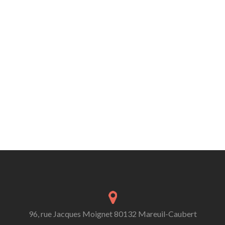
96, rue Jacques Moignet 80132 Mareuil-Caubert