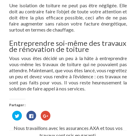
Une isolation de toiture ne peut pas être négligée. Elle
doit au contraire faire l’objet de toute votre attention et
doit être la plus efficace possible, ceci afin de ne pas
faire augmenter sans raison votre facture énergétique,
surtout en termes de chauffage.
Entreprendre soi-même des travaux
de rénovation de toiture
Vous vous êtes décidé un peu à la hâte à entreprendre
vous-même les travaux de toiture qui ne pouvaient pas
attendre. Maintenant, que vous êtes lancé, vous regrettez
un peu et devez vous rendre à l’évidence : ces travaux ne
sont pas faits pour vous. Il vous reste heureusement la
solution de faire appel à nos services.
Partager :
Cliquez
Cliquez
Cliquez
pour
pour
pour
partager
partager
partager
sur
sur
sur
Nous travaillons avec les assurances AXA et tous vos
Twitter(ouvre
Facebook(ouvre
Google+
dans
dans
(ouvre
travaux sont pris en garanti.