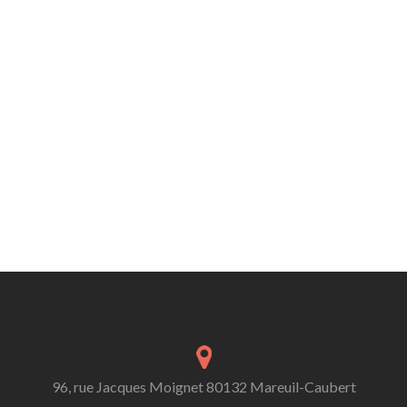
96, rue Jacques Moignet 80132 Mareuil-Caubert