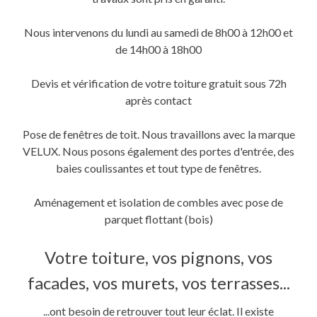
une
une
dans
nouvelle
nouvelle
une
fenêtre)
fenêtre)
nouvelle
fenêtre)
Nous intervenons du lundi au samedi de 8h00 à 12h00 et
de 14h00 à 18h00
Devis et vérification de votre toiture gratuit sous 72h
après contact
Pose de fenêtres de toit. Nous travaillons avec la marque
VELUX. Nous posons également des portes d'entrée, des
baies coulissantes et tout type de fenêtres.
Aménagement et isolation de combles avec pose de
parquet flottant (bois)
Votre toiture, vos pignons, vos
facades, vos murets, vos terrasses...
...ont besoin de retrouver tout leur éclat. Il existe