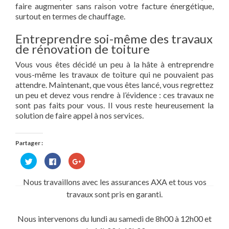
faire augmenter sans raison votre facture énergétique,
surtout en termes de chauffage.
Entreprendre soi-même des travaux
de rénovation de toiture
Vous vous êtes décidé un peu à la hâte à entreprendre
vous-même les travaux de toiture qui ne pouvaient pas
attendre. Maintenant, que vous êtes lancé, vous regrettez
un peu et devez vous rendre à l’évidence : ces travaux ne
sont pas faits pour vous. Il vous reste heureusement la
solution de faire appel à nos services.
Partager :
Cliquez
Cliquez
Cliquez
pour
pour
pour
partager
partager
partager
sur
sur
sur
Nous travaillons avec les assurances AXA et tous vos
Twitter(ouvre
Facebook(ouvre
Google+
dans
dans
(ouvre
travaux sont pris en garanti.
une
une
dans
nouvelle
nouvelle
une
fenêtre)
fenêtre)
nouvelle
fenêtre)
Nous intervenons du lundi au samedi de 8h00 à 12h00 et