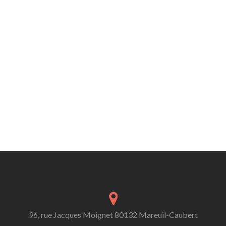
96, rue Jacques Moignet 80132 Mareuil-Caubert