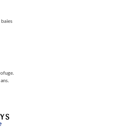
 baies
rofuge.
 ans.