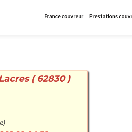
Aller au contenu principal
France couvreur
Prestations couv
Lacres ( 62830 )
e)