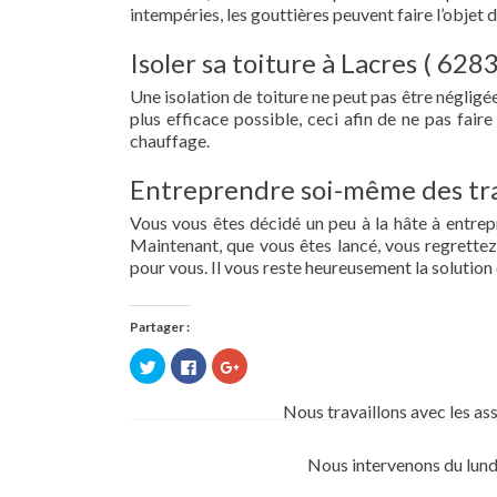
intempéries, les gouttières peuvent faire l’objet 
Isoler sa toiture à Lacres ( 6283
Une isolation de toiture ne peut pas être négligée.
plus efficace possible, ceci afin de ne pas fai
chauffage.
Entreprendre soi-même des tra
Vous vous êtes décidé un peu à la hâte à entre
Maintenant, que vous êtes lancé, vous regrettez 
pour vous. Il vous reste heureusement la solution 
Partager :
Cliquez
Cliquez
Cliquez
pour
pour
pour
partager
partager
partager
sur
sur
sur
Nous travaillons avec les as
Twitter(ouvre
Facebook(ouvre
Google+
dans
dans
(ouvre
une
une
dans
nouvelle
nouvelle
une
Nous intervenons du lund
fenêtre)
fenêtre)
nouvelle
fenêtre)