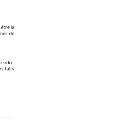
 être la
rmes de
tendre.
s faits