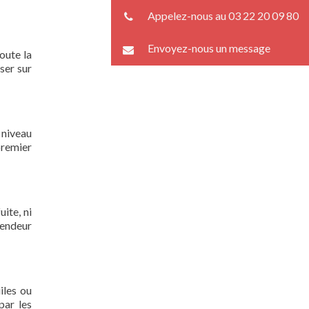
Appelez-nous au 03 22 20 09 80
Envoyez-nous un message
oute la
ser sur
 niveau
premier
ite, ni
lendeur
iles ou
par les