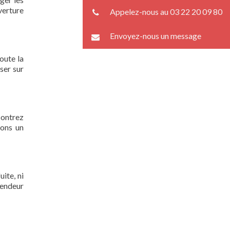
verture
Appelez-nous au 03 22 20 09 80
Envoyez-nous un message
oute la
ser sur
contrez
rons un
ite, ni
lendeur