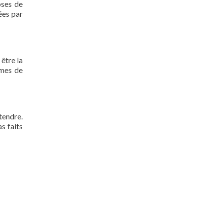
oses de
ées par
 être la
rmes de
tendre.
s faits