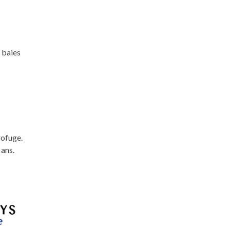
 baies
rofuge.
 ans.