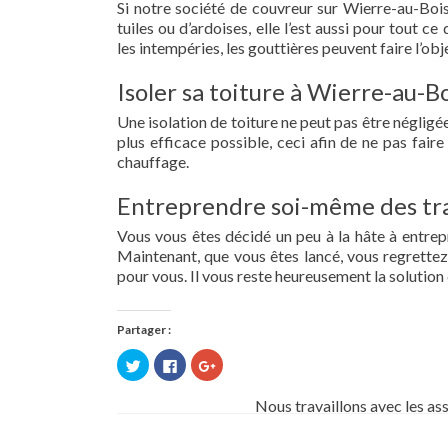
Si notre société de couvreur sur Wierre-au-Bois
tuiles ou d’ardoises, elle l’est aussi pour tout 
les intempéries, les gouttières peuvent faire l’obj
Isoler sa toiture à Wierre-au-Bo
Une isolation de toiture ne peut pas être négligée.
plus efficace possible, ceci afin de ne pas fai
chauffage.
Entreprendre soi-même des tra
Vous vous êtes décidé un peu à la hâte à entre
Maintenant, que vous êtes lancé, vous regrettez 
pour vous. Il vous reste heureusement la solution 
Partager :
Cliquez
Cliquez
Cliquez
pour
pour
pour
partager
partager
partager
sur
sur
sur
Nous travaillons avec les as
Twitter(ouvre
Facebook(ouvre
Google+
dans
dans
(ouvre
une
une
dans
nouvelle
nouvelle
une