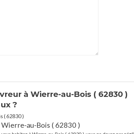
reur à Wierre-au-Bois ( 62830 )
aux ?
 ( 62830 )
à Wierre-au-Bois ( 62830 )
e vous habitez à Wierre-au-Bois ( 62830 ), vous ne devez pas négli