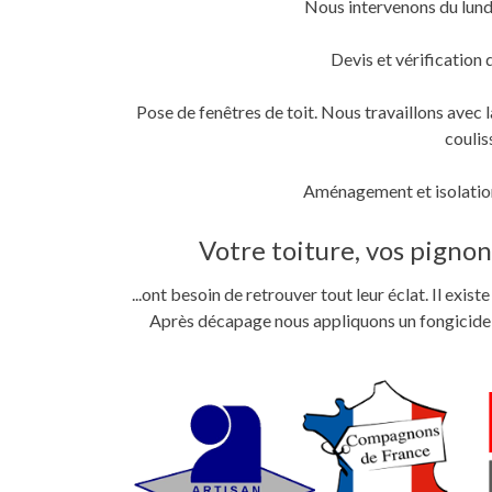
Nous intervenons du lund
fenêtre)
fenêtre)
nouvelle
fenêtre)
Devis et vérification 
Pose de fenêtres de toit. Nous travaillons ave
coulis
Aménagement et isolation
Votre toiture, vos pignons
...ont besoin de retrouver tout leur éclat. Il exi
Après décapage nous appliquons un fongicide im