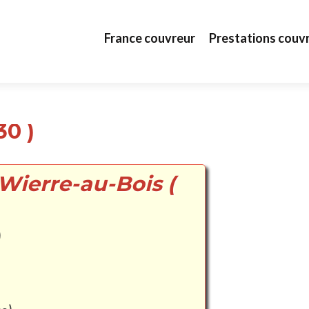
Aller au contenu principal
France couvreur
Prestations couv
30 )
Wierre-au-Bois (
)