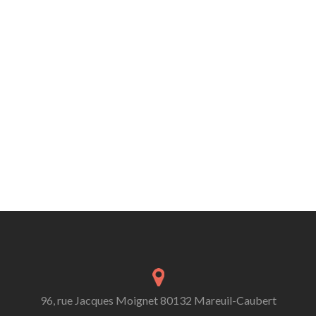
96, rue Jacques Moignet 80132 Mareuil-Caubert