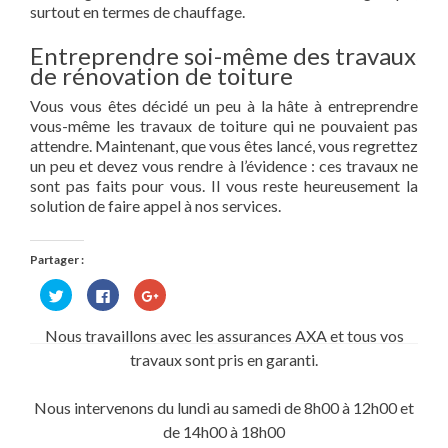
surtout en termes de chauffage.
Entreprendre soi-même des travaux
de rénovation de toiture
Vous vous êtes décidé un peu à la hâte à entreprendre
vous-même les travaux de toiture qui ne pouvaient pas
attendre. Maintenant, que vous êtes lancé, vous regrettez
un peu et devez vous rendre à l’évidence : ces travaux ne
sont pas faits pour vous. Il vous reste heureusement la
solution de faire appel à nos services.
Partager :
Cliquez
Cliquez
Cliquez
pour
pour
pour
partager
partager
partager
sur
sur
sur
Nous travaillons avec les assurances AXA et tous vos
Twitter(ouvre
Facebook(ouvre
Google+
dans
dans
(ouvre
travaux sont pris en garanti.
une
une
dans
nouvelle
nouvelle
une
fenêtre)
fenêtre)
nouvelle
fenêtre)
Nous intervenons du lundi au samedi de 8h00 à 12h00 et
de 14h00 à 18h00