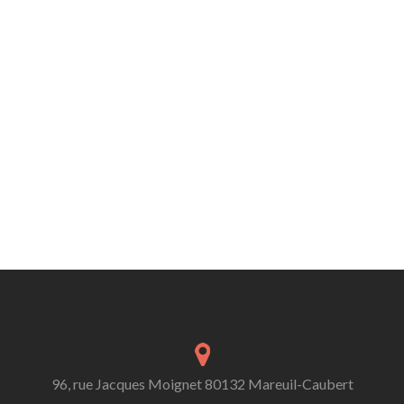
96, rue Jacques Moignet 80132 Mareuil-Caubert