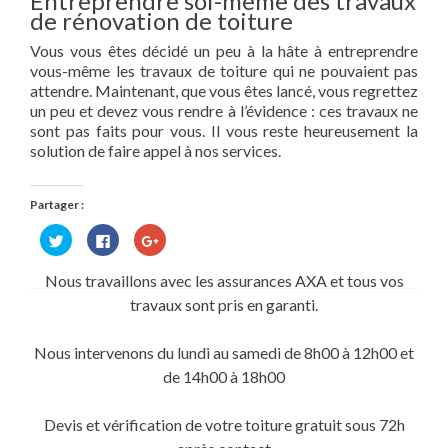
Entreprendre soi-même des travaux
de rénovation de toiture
Vous vous êtes décidé un peu à la hâte à entreprendre
vous-même les travaux de toiture qui ne pouvaient pas
attendre. Maintenant, que vous êtes lancé, vous regrettez
un peu et devez vous rendre à l’évidence : ces travaux ne
sont pas faits pour vous. Il vous reste heureusement la
solution de faire appel à nos services.
Partager :
Cliquez
Cliquez
Cliquez
pour
pour
pour
partager
partager
partager
sur
sur
sur
Nous travaillons avec les assurances AXA et tous vos
Twitter(ouvre
Facebook(ouvre
Google+
dans
dans
(ouvre
travaux sont pris en garanti.
une
une
dans
nouvelle
nouvelle
une
fenêtre)
fenêtre)
nouvelle
fenêtre)
Nous intervenons du lundi au samedi de 8h00 à 12h00 et
de 14h00 à 18h00
Devis et vérification de votre toiture gratuit sous 72h