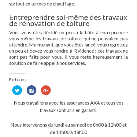
surtout en termes de chauffage.
Entreprendre soi-même des travaux
de rénovation de toiture
Vous vous êtes décidé un peu à la hâte à entreprendre
vous-même les travaux de toiture qui ne pouvaient pas
attendre. Maintenant, que vous êtes lancé, vous regrettez
un peu et devez vous rendre à l’évidence : ces travaux ne
sont pas faits pour vous. Il vous reste heureusement la
solution de faire appel à nos services.
Partager :
Cliquez
Cliquez
Cliquez
pour
pour
pour
partager
partager
partager
sur
sur
sur
Nous travaillons avec les assurances AXA et tous vos
Twitter(ouvre
Facebook(ouvre
Google+
dans
dans
(ouvre
travaux sont pris en garanti.
une
une
dans
nouvelle
nouvelle
une
fenêtre)
fenêtre)
nouvelle
fenêtre)
Nous intervenons du lundi au samedi de 8h00 à 12h00 et
de 14h00 à 18h00