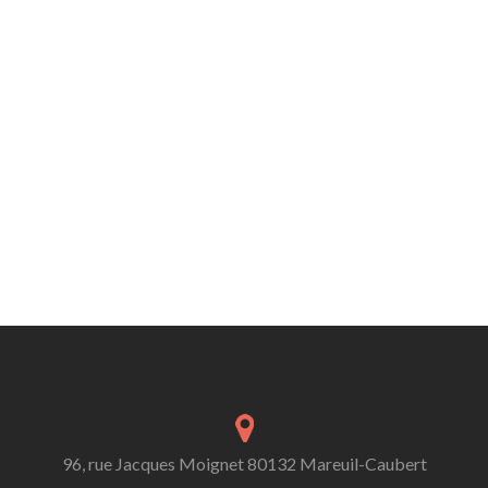
96, rue Jacques Moignet 80132 Mareuil-Caubert