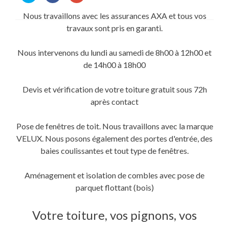
partager
partager
partager
sur
sur
sur
Nous travaillons avec les assurances AXA et tous vos
Twitter(ouvre
Facebook(ouvre
Google+
dans
dans
(ouvre
travaux sont pris en garanti.
une
une
dans
nouvelle
nouvelle
une
fenêtre)
fenêtre)
nouvelle
fenêtre)
Nous intervenons du lundi au samedi de 8h00 à 12h00 et
de 14h00 à 18h00
Devis et vérification de votre toiture gratuit sous 72h
après contact
Pose de fenêtres de toit. Nous travaillons avec la marque
VELUX. Nous posons également des portes d'entrée, des
baies coulissantes et tout type de fenêtres.
Aménagement et isolation de combles avec pose de
parquet flottant (bois)
Votre toiture, vos pignons, vos