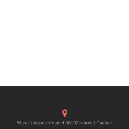
96, rue Jacques Moignet 80132 Mareuil-Caubert