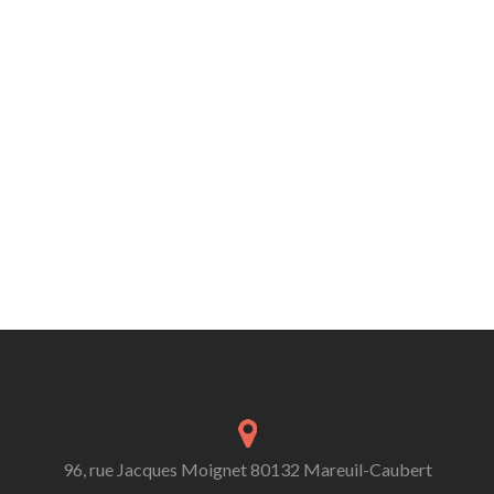
96, rue Jacques Moignet 80132 Mareuil-Caubert