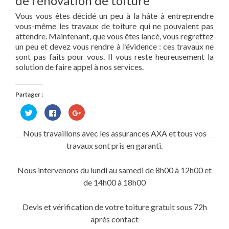
de rénovation de toiture
Vous vous êtes décidé un peu à la hâte à entreprendre
vous-même les travaux de toiture qui ne pouvaient pas
attendre. Maintenant, que vous êtes lancé, vous regrettez
un peu et devez vous rendre à l’évidence : ces travaux ne
sont pas faits pour vous. Il vous reste heureusement la
solution de faire appel à nos services.
Partager :
Cliquez
Cliquez
Cliquez
pour
pour
pour
partager
partager
partager
sur
sur
sur
Nous travaillons avec les assurances AXA et tous vos
Twitter(ouvre
Facebook(ouvre
Google+
dans
dans
(ouvre
travaux sont pris en garanti.
une
une
dans
nouvelle
nouvelle
une
fenêtre)
fenêtre)
nouvelle
fenêtre)
Nous intervenons du lundi au samedi de 8h00 à 12h00 et
de 14h00 à 18h00
Devis et vérification de votre toiture gratuit sous 72h
après contact