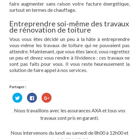
faire augmenter sans raison votre facture énergétique,
surtout en termes de chauffage.
Entreprendre soi-même des travaux
de rénovation de toiture
Vous vous êtes décidé un peu à la hâte à entreprendre
vous-même les travaux de toiture qui ne pouvaient pas
attendre. Maintenant, que vous êtes lancé, vous regrettez
un peu et devez vous rendre à l’évidence : ces travaux ne
sont pas faits pour vous. Il vous reste heureusement la
solution de faire appel à nos services.
Partager :
Cliquez
Cliquez
Cliquez
pour
pour
pour
partager
partager
partager
sur
sur
sur
Nous travaillons avec les assurances AXA et tous vos
Twitter(ouvre
Facebook(ouvre
Google+
dans
dans
(ouvre
travaux sont pris en garanti.
une
une
dans
nouvelle
nouvelle
une
fenêtre)
fenêtre)
nouvelle
fenêtre)
Nous intervenons du lundi au samedi de 8h00 à 12h00 et