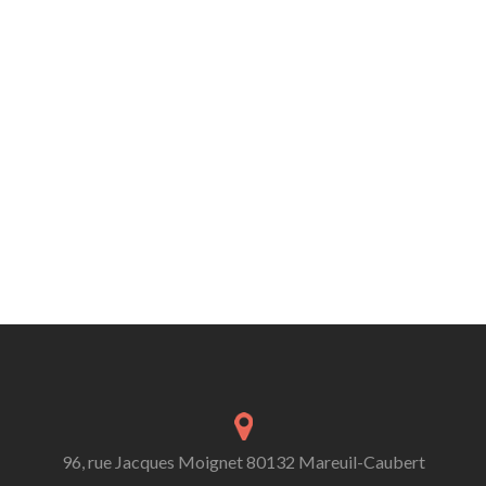
96, rue Jacques Moignet 80132 Mareuil-Caubert