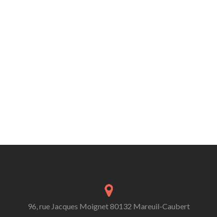
96, rue Jacques Moignet 80132 Mareuil-Caubert