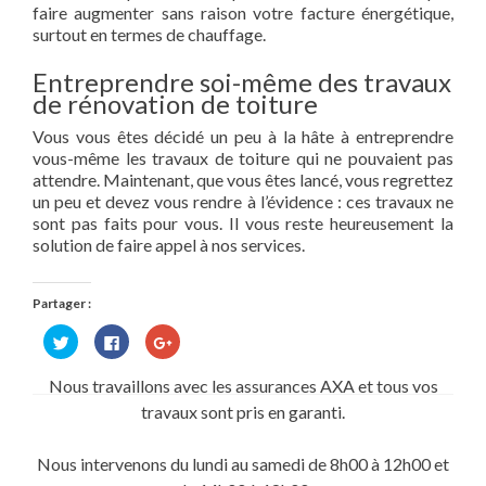
faire augmenter sans raison votre facture énergétique,
surtout en termes de chauffage.
Entreprendre soi-même des travaux
de rénovation de toiture
Vous vous êtes décidé un peu à la hâte à entreprendre
vous-même les travaux de toiture qui ne pouvaient pas
attendre. Maintenant, que vous êtes lancé, vous regrettez
un peu et devez vous rendre à l’évidence : ces travaux ne
sont pas faits pour vous. Il vous reste heureusement la
solution de faire appel à nos services.
Partager :
Cliquez
Cliquez
Cliquez
pour
pour
pour
partager
partager
partager
sur
sur
sur
Nous travaillons avec les assurances AXA et tous vos
Twitter(ouvre
Facebook(ouvre
Google+
dans
dans
(ouvre
travaux sont pris en garanti.
une
une
dans
nouvelle
nouvelle
une
fenêtre)
fenêtre)
nouvelle
fenêtre)
Nous intervenons du lundi au samedi de 8h00 à 12h00 et