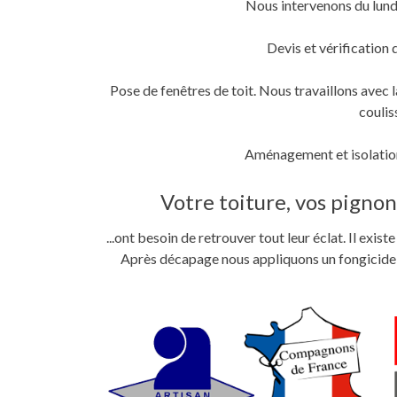
Nous intervenons du lund
fenêtre)
fenêtre)
nouvelle
fenêtre)
Devis et vérification 
Pose de fenêtres de toit. Nous travaillons ave
coulis
Aménagement et isolation
Votre toiture, vos pignons
...ont besoin de retrouver tout leur éclat. Il exi
Après décapage nous appliquons un fongicide im