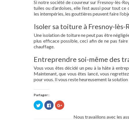
Si notre société de couvreur sur Fresnoy-lès-Roy
tuiles ou d’ardoises, elle l’est aussi pour tout 
les intempéries, les gouttières peuvent faire l’obj
Isoler sa toiture à Fresnoy-lès-
Une isolation de toiture ne peut pas être négligée.
plus efficace possible, ceci afin de ne pas fai
chauffage.
Entreprendre soi-même des tra
Vous vous êtes décidé un peu à la hâte à entre
Maintenant, que vous êtes lancé, vous regrettez 
pour vous. Il vous reste heureusement la solution 
Partager :
Cliquez
Cliquez
Cliquez
pour
pour
pour
partager
partager
partager
sur
sur
sur
Nous travaillons avec les as
Twitter(ouvre
Facebook(ouvre
Google+
dans
dans
(ouvre
une
une
dans
nouvelle
nouvelle
une