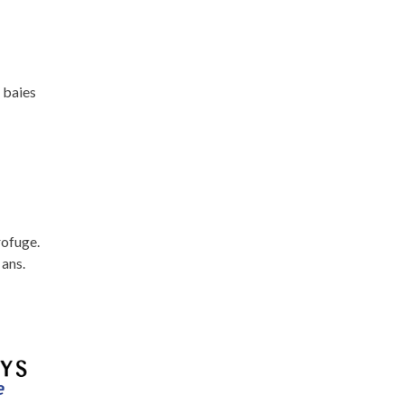
 baies
rofuge.
 ans.