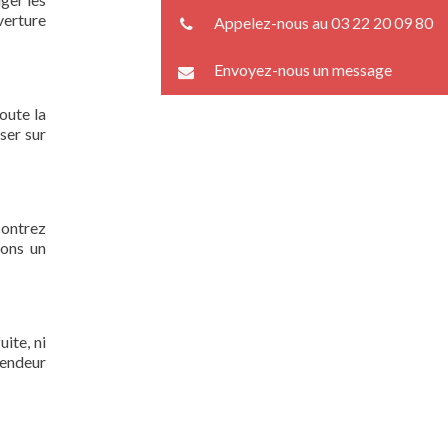
verture
Appelez-nous au 03 22 20 09 80
Envoyez-nous un message
oute la
ser sur
contrez
rons un
ite, ni
lendeur