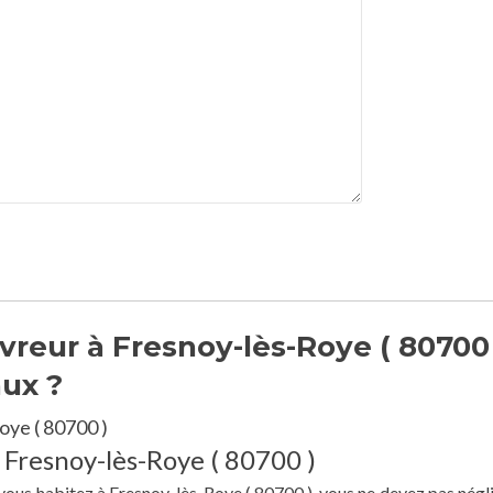
reur à Fresnoy-lès-Roye ( 80700 
aux ?
oye ( 80700 )
 Fresnoy-lès-Roye ( 80700 )
 vous habitez à Fresnoy-lès-Roye ( 80700 ), vous ne devez pas négli