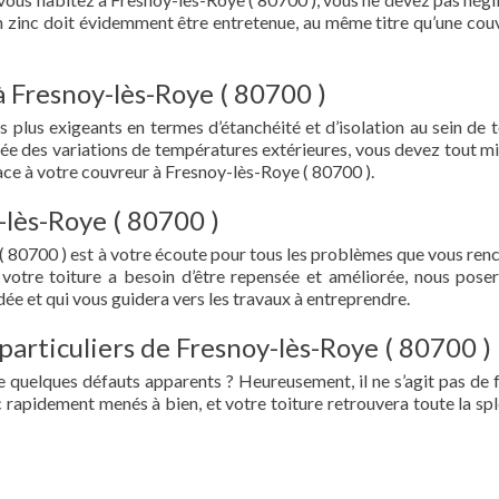
en zinc doit évidemment être entretenue, au même titre qu’une cou
à Fresnoy-lès-Roye ( 80700 )
s plus exigeants en termes d’étanchéité et d’isolation au sein de t
ée des variations de températures extérieures, vous devez tout mi
ce à votre couvreur à Fresnoy-lès-Roye ( 80700 ).
-lès-Roye ( 80700 )
( 80700 ) est à votre écoute pour tous les problèmes que vous ren
 votre toiture a besoin d’être repensée et améliorée, nous pose
ée et qui vous guidera vers les travaux à entreprendre.
particuliers de Fresnoy-lès-Roye ( 80700 )
e quelques défauts apparents ? Heureusement, il ne s’agit pas de fu
 rapidement menés à bien, et votre toiture retrouvera toute la sp