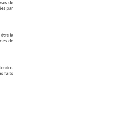
oses de
ées par
 être la
rmes de
tendre.
s faits