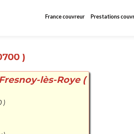
Aller au contenu principal
France couvreur
Prestations couv
0700 )
Fresnoy-lès-Roye (
 )