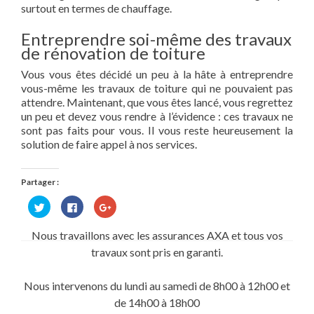
surtout en termes de chauffage.
Entreprendre soi-même des travaux
de rénovation de toiture
Vous vous êtes décidé un peu à la hâte à entreprendre
vous-même les travaux de toiture qui ne pouvaient pas
attendre. Maintenant, que vous êtes lancé, vous regrettez
un peu et devez vous rendre à l’évidence : ces travaux ne
sont pas faits pour vous. Il vous reste heureusement la
solution de faire appel à nos services.
Partager :
Cliquez
Cliquez
Cliquez
pour
pour
pour
partager
partager
partager
sur
sur
sur
Nous travaillons avec les assurances AXA et tous vos
Twitter(ouvre
Facebook(ouvre
Google+
dans
dans
(ouvre
travaux sont pris en garanti.
une
une
dans
nouvelle
nouvelle
une
fenêtre)
fenêtre)
nouvelle
fenêtre)
Nous intervenons du lundi au samedi de 8h00 à 12h00 et
de 14h00 à 18h00