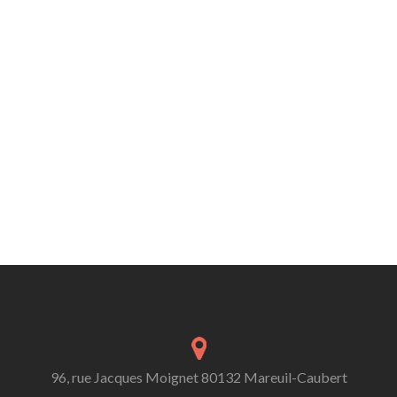
96, rue Jacques Moignet 80132 Mareuil-Caubert