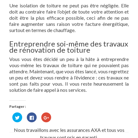
Une isolation de toiture ne peut pas être négligée. Elle
doit au contraire faire l’objet de toute votre attention et
doit être la plus efficace possible, ceci afin de ne pas
faire augmenter sans raison votre facture énergétique,
surtout en termes de chauffage.
Entreprendre soi-même des travaux
de rénovation de toiture
Vous vous êtes décidé un peu à la hâte à entreprendre
vous-même les travaux de toiture qui ne pouvaient pas
attendre. Maintenant, que vous êtes lancé, vous regrettez
un peu et devez vous rendre à l’évidence : ces travaux ne
sont pas faits pour vous. Il vous reste heureusement la
solution de faire appel à nos services.
Partager :
Cliquez
Cliquez
Cliquez
pour
pour
pour
partager
partager
partager
sur
sur
sur
Nous travaillons avec les assurances AXA et tous vos
Twitter(ouvre
Facebook(ouvre
Google+
dans
dans
(ouvre
travaux sont pris en garanti.