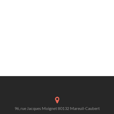
96, rue Jacques Moignet 80132 Mareuil-Caubert