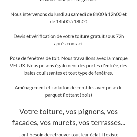
une
une
dans
nouvelle
nouvelle
une
fenêtre)
fenêtre)
nouvelle
fenêtre)
Nous intervenons du lundi au samedi de 8h00 à 12h00 et
de 14h00 à 18h00
Devis et vérification de votre toiture gratuit sous 72h
après contact
Pose de fenêtres de toit. Nous travaillons avec la marque
VELUX. Nous posons également des portes d'entrée, des
baies coulissantes et tout type de fenêtres.
Aménagement et isolation de combles avec pose de
parquet flottant (bois)
Votre toiture, vos pignons, vos
facades, vos murets, vos terrasses...
...ont besoin de retrouver tout leur éclat. Il existe