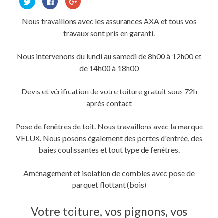
pour
pour
pour
partager
partager
partager
sur
sur
sur
Nous travaillons avec les assurances AXA et tous vos
Twitter(ouvre
Facebook(ouvre
Google+
dans
dans
(ouvre
travaux sont pris en garanti.
une
une
dans
nouvelle
nouvelle
une
fenêtre)
fenêtre)
nouvelle
fenêtre)
Nous intervenons du lundi au samedi de 8h00 à 12h00 et
de 14h00 à 18h00
Devis et vérification de votre toiture gratuit sous 72h
après contact
Pose de fenêtres de toit. Nous travaillons avec la marque
VELUX. Nous posons également des portes d'entrée, des
baies coulissantes et tout type de fenêtres.
Aménagement et isolation de combles avec pose de
parquet flottant (bois)
Votre toiture, vos pignons, vos