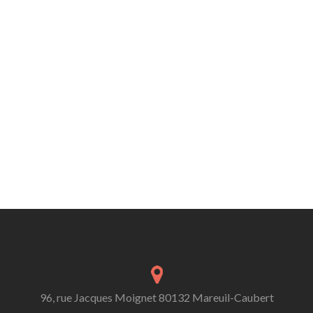
96, rue Jacques Moignet 80132 Mareuil-Caubert