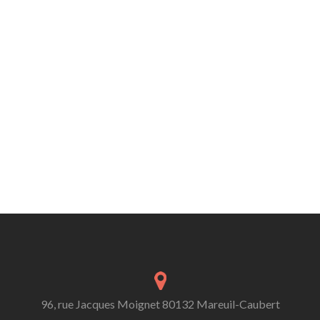
96, rue Jacques Moignet 80132 Mareuil-Caubert