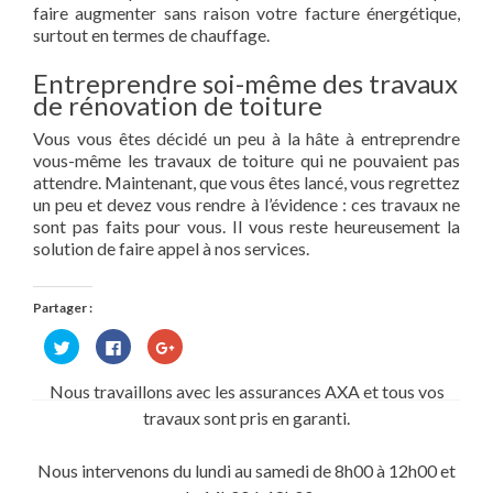
faire augmenter sans raison votre facture énergétique,
surtout en termes de chauffage.
Entreprendre soi-même des travaux
de rénovation de toiture
Vous vous êtes décidé un peu à la hâte à entreprendre
vous-même les travaux de toiture qui ne pouvaient pas
attendre. Maintenant, que vous êtes lancé, vous regrettez
un peu et devez vous rendre à l’évidence : ces travaux ne
sont pas faits pour vous. Il vous reste heureusement la
solution de faire appel à nos services.
Partager :
Cliquez
Cliquez
Cliquez
pour
pour
pour
partager
partager
partager
sur
sur
sur
Nous travaillons avec les assurances AXA et tous vos
Twitter(ouvre
Facebook(ouvre
Google+
dans
dans
(ouvre
travaux sont pris en garanti.
une
une
dans
nouvelle
nouvelle
une
fenêtre)
fenêtre)
nouvelle
fenêtre)
Nous intervenons du lundi au samedi de 8h00 à 12h00 et