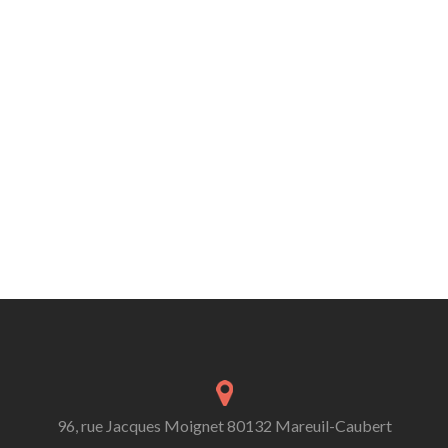
96, rue Jacques Moignet 80132 Mareuil-Caubert