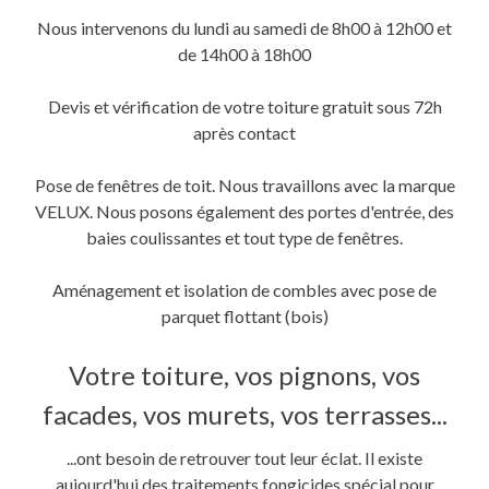
fenêtre)
fenêtre)
nouvelle
fenêtre)
Nous intervenons du lundi au samedi de 8h00 à 12h00 et
de 14h00 à 18h00
Devis et vérification de votre toiture gratuit sous 72h
après contact
Pose de fenêtres de toit. Nous travaillons avec la marque
VELUX. Nous posons également des portes d'entrée, des
baies coulissantes et tout type de fenêtres.
Aménagement et isolation de combles avec pose de
parquet flottant (bois)
Votre toiture, vos pignons, vos
facades, vos murets, vos terrasses...
...ont besoin de retrouver tout leur éclat. Il existe
aujourd'hui des traitements fongicides spécial pour