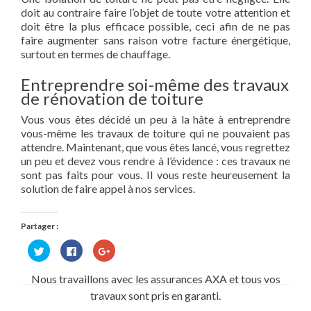
doit au contraire faire l’objet de toute votre attention et
doit être la plus efficace possible, ceci afin de ne pas
faire augmenter sans raison votre facture énergétique,
surtout en termes de chauffage.
Entreprendre soi-même des travaux
de rénovation de toiture
Vous vous êtes décidé un peu à la hâte à entreprendre
vous-même les travaux de toiture qui ne pouvaient pas
attendre. Maintenant, que vous êtes lancé, vous regrettez
un peu et devez vous rendre à l’évidence : ces travaux ne
sont pas faits pour vous. Il vous reste heureusement la
solution de faire appel à nos services.
Partager :
Cliquez
Cliquez
Cliquez
pour
pour
pour
partager
partager
partager
sur
sur
sur
Nous travaillons avec les assurances AXA et tous vos
Twitter(ouvre
Facebook(ouvre
Google+
dans
dans
(ouvre
travaux sont pris en garanti.
une
une
dans
nouvelle
nouvelle
une