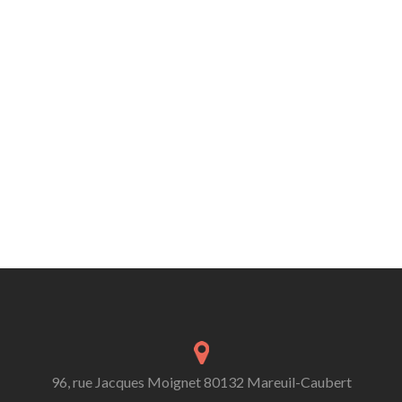
96, rue Jacques Moignet 80132 Mareuil-Caubert