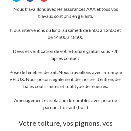
partager
partager
partager
sur
sur
sur
Nous travaillons avec les assurances AXA et tous vos
Twitter(ouvre
Facebook(ouvre
Google+
dans
dans
(ouvre
travaux sont pris en garanti.
une
une
dans
nouvelle
nouvelle
une
fenêtre)
fenêtre)
nouvelle
fenêtre)
Nous intervenons du lundi au samedi de 8h00 à 12h00 et
de 14h00 à 18h00
Devis et vérification de votre toiture gratuit sous 72h
après contact
Pose de fenêtres de toit. Nous travaillons avec la marque
VELUX. Nous posons également des portes d'entrée, des
baies coulissantes et tout type de fenêtres.
Aménagement et isolation de combles avec pose de
parquet flottant (bois)
Votre toiture, vos pignons, vos