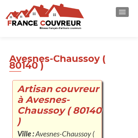
AFFICH
Avesnes-Chaussoy (
80140 )
Artisan couvreur
à Avesnes-
Chaussoy ( 80140
)
Ville :
Avesnes-Chaussoy (