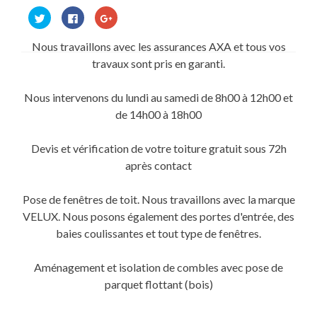
Cliquez
Cliquez
Cliquez
pour
pour
pour
partager
partager
partager
sur
sur
sur
Nous travaillons avec les assurances AXA et tous vos
Twitter(ouvre
Facebook(ouvre
Google+
dans
dans
(ouvre
travaux sont pris en garanti.
une
une
dans
nouvelle
nouvelle
une
fenêtre)
fenêtre)
nouvelle
fenêtre)
Nous intervenons du lundi au samedi de 8h00 à 12h00 et
de 14h00 à 18h00
Devis et vérification de votre toiture gratuit sous 72h
après contact
Pose de fenêtres de toit. Nous travaillons avec la marque
VELUX. Nous posons également des portes d'entrée, des
baies coulissantes et tout type de fenêtres.
Aménagement et isolation de combles avec pose de
parquet flottant (bois)