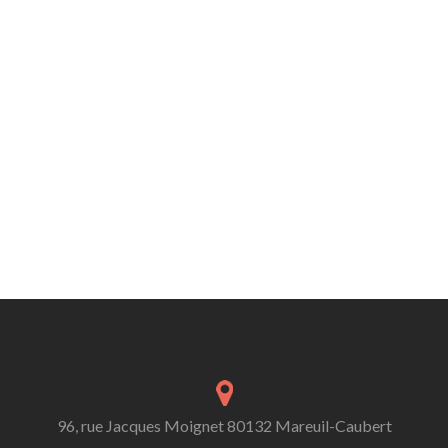
96, rue Jacques Moignet 80132 Mareuil-Caubert