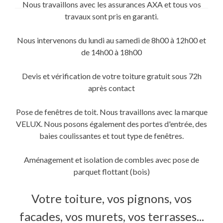
sur
sur
sur
Nous travaillons avec les assurances AXA et tous vos
Twitter(ouvre
Facebook(ouvre
Google+
dans
dans
(ouvre
travaux sont pris en garanti.
une
une
dans
nouvelle
nouvelle
une
fenêtre)
fenêtre)
nouvelle
fenêtre)
Nous intervenons du lundi au samedi de 8h00 à 12h00 et
de 14h00 à 18h00
Devis et vérification de votre toiture gratuit sous 72h
après contact
Pose de fenêtres de toit. Nous travaillons avec la marque
VELUX. Nous posons également des portes d'entrée, des
baies coulissantes et tout type de fenêtres.
Aménagement et isolation de combles avec pose de
parquet flottant (bois)
Votre toiture, vos pignons, vos
facades, vos murets, vos terrasses...