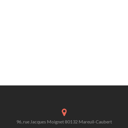
96, rue Jacques Moignet 80132 Mareuil-Caubert