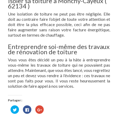
Isoler sa toiture à Monchy-Cayeux (
62134 )
Une isolation de toiture ne peut pas être négligée. Elle
doit au contraire faire l’objet de toute votre attention et
doit être la plus efficace possible, ceci afin de ne pas
faire augmenter sans raison votre facture énergétique,
surtout en termes de chauffage.
Entreprendre soi-même des travaux
de rénovation de toiture
Vous vous êtes décidé un peu à la hâte à entreprendre
vous-même les travaux de toiture qui ne pouvaient pas
attendre. Maintenant, que vous êtes lancé, vous regrettez
un peu et devez vous rendre à l’évidence : ces travaux ne
sont pas faits pour vous. Il vous reste heureusement la
solution de faire appel à nos services.
Partager :
Cliquez
Cliquez
Cliquez
pour
pour
pour
partager
partager
partager