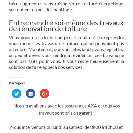
faire augmenter sans raison votre facture énergétique,
surtout en termes de chauffage.
Entreprendre soi-même des travaux
de rénovation de toiture
Vous vous êtes décidé un peu à la hâte à entreprendre
vous-même les travaux de toiture qui ne pouvaient pas
attendre. Maintenant, que vous êtes lancé, vous regrettez
un peu et devez vous rendre à l’évidence : ces travaux ne
sont pas faits pour vous. Il vous reste heureusement la
solution de faire appel à nos services.
Partager :
Cliquez
Cliquez
Cliquez
pour
pour
pour
partager
partager
partager
sur
sur
sur
Nous travaillons avec les assurances AXA et tous vos
Twitter(ouvre
Facebook(ouvre
Google+
dans
dans
(ouvre
travaux sont pris en garanti.
une
une
dans
nouvelle
nouvelle
une
fenêtre)
fenêtre)
nouvelle
fenêtre)
Nous intervenons du lundi au samedi de 8h00 à 12h00 et