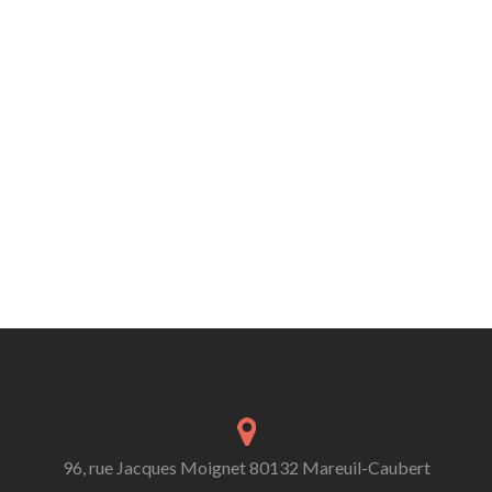
96, rue Jacques Moignet 80132 Mareuil-Caubert