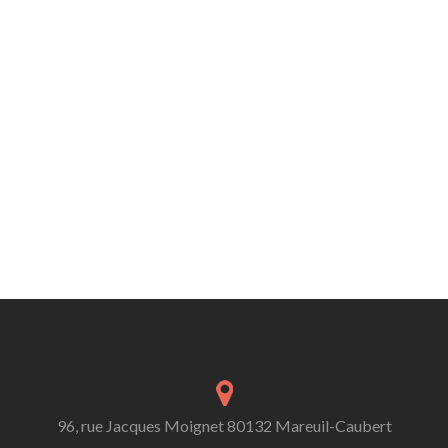
96, rue Jacques Moignet 80132 Mareuil-Caubert