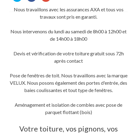
partager
partager
partager
sur
sur
sur
Nous travaillons avec les assurances AXA et tous vos
Twitter(ouvre
Facebook(ouvre
Google+
dans
dans
(ouvre
travaux sont pris en garanti.
une
une
dans
nouvelle
nouvelle
une
fenêtre)
fenêtre)
nouvelle
fenêtre)
Nous intervenons du lundi au samedi de 8h00 à 12h00 et
de 14h00 à 18h00
Devis et vérification de votre toiture gratuit sous 72h
après contact
Pose de fenêtres de toit. Nous travaillons avec la marque
VELUX. Nous posons également des portes d'entrée, des
baies coulissantes et tout type de fenêtres.
Aménagement et isolation de combles avec pose de
parquet flottant (bois)
Votre toiture, vos pignons, vos