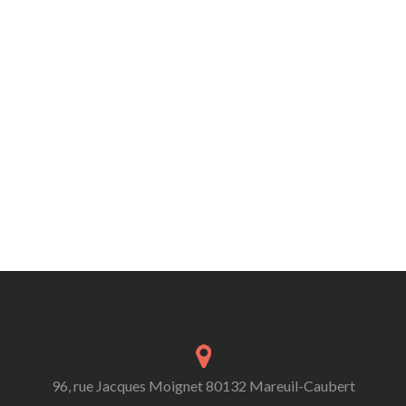
96, rue Jacques Moignet 80132 Mareuil-Caubert