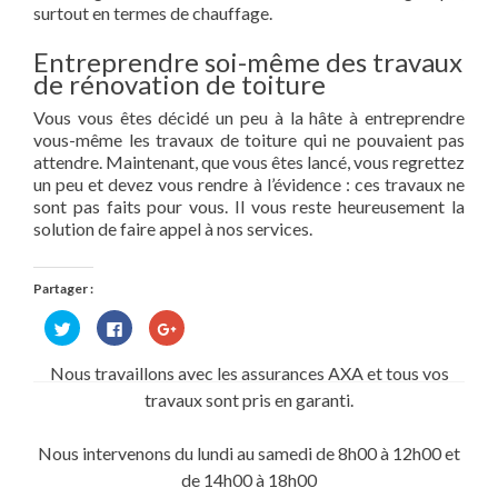
surtout en termes de chauffage.
Entreprendre soi-même des travaux
de rénovation de toiture
Vous vous êtes décidé un peu à la hâte à entreprendre
vous-même les travaux de toiture qui ne pouvaient pas
attendre. Maintenant, que vous êtes lancé, vous regrettez
un peu et devez vous rendre à l’évidence : ces travaux ne
sont pas faits pour vous. Il vous reste heureusement la
solution de faire appel à nos services.
Partager :
Cliquez
Cliquez
Cliquez
pour
pour
pour
partager
partager
partager
sur
sur
sur
Nous travaillons avec les assurances AXA et tous vos
Twitter(ouvre
Facebook(ouvre
Google+
dans
dans
(ouvre
travaux sont pris en garanti.
une
une
dans
nouvelle
nouvelle
une
fenêtre)
fenêtre)
nouvelle
fenêtre)
Nous intervenons du lundi au samedi de 8h00 à 12h00 et
de 14h00 à 18h00