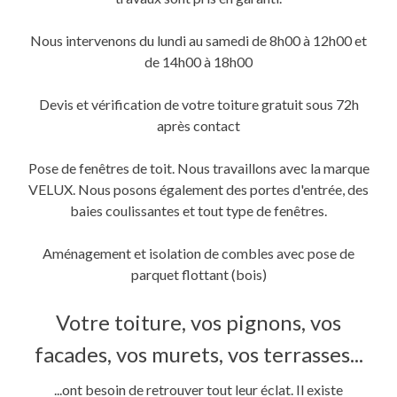
une
une
dans
nouvelle
nouvelle
une
fenêtre)
fenêtre)
nouvelle
fenêtre)
Nous intervenons du lundi au samedi de 8h00 à 12h00 et
de 14h00 à 18h00
Devis et vérification de votre toiture gratuit sous 72h
après contact
Pose de fenêtres de toit. Nous travaillons avec la marque
VELUX. Nous posons également des portes d'entrée, des
baies coulissantes et tout type de fenêtres.
Aménagement et isolation de combles avec pose de
parquet flottant (bois)
Votre toiture, vos pignons, vos
facades, vos murets, vos terrasses...
...ont besoin de retrouver tout leur éclat. Il existe