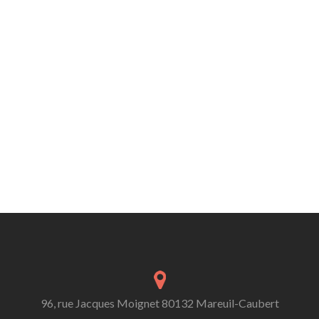
96, rue Jacques Moignet 80132 Mareuil-Caubert