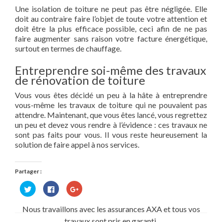
Une isolation de toiture ne peut pas être négligée. Elle
doit au contraire faire l’objet de toute votre attention et
doit être la plus efficace possible, ceci afin de ne pas
faire augmenter sans raison votre facture énergétique,
surtout en termes de chauffage.
Entreprendre soi-même des travaux
de rénovation de toiture
Vous vous êtes décidé un peu à la hâte à entreprendre
vous-même les travaux de toiture qui ne pouvaient pas
attendre. Maintenant, que vous êtes lancé, vous regrettez
un peu et devez vous rendre à l’évidence : ces travaux ne
sont pas faits pour vous. Il vous reste heureusement la
solution de faire appel à nos services.
Partager :
Cliquez
Cliquez
Cliquez
pour
pour
pour
partager
partager
partager
sur
sur
sur
Nous travaillons avec les assurances AXA et tous vos
Twitter(ouvre
Facebook(ouvre
Google+
dans
dans
(ouvre
travaux sont pris en garanti.