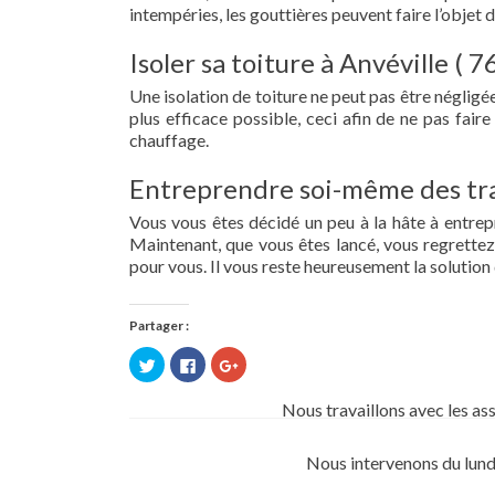
intempéries, les gouttières peuvent faire l’objet 
Isoler sa toiture à Anvéville ( 7
Une isolation de toiture ne peut pas être négligée.
plus efficace possible, ceci afin de ne pas fai
chauffage.
Entreprendre soi-même des tra
Vous vous êtes décidé un peu à la hâte à entre
Maintenant, que vous êtes lancé, vous regrettez 
pour vous. Il vous reste heureusement la solution 
Partager :
Cliquez
Cliquez
Cliquez
pour
pour
pour
partager
partager
partager
sur
sur
sur
Nous travaillons avec les as
Twitter(ouvre
Facebook(ouvre
Google+
dans
dans
(ouvre
une
une
dans
nouvelle
nouvelle
une
Nous intervenons du lund
fenêtre)
fenêtre)
nouvelle
fenêtre)