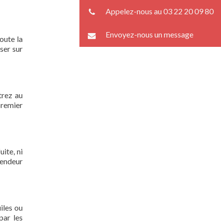
Appelez-nous au 03 22 20 09 80
Envoyez-nous un message
oute la
ser sur
trez au
premier
ite, ni
lendeur
iles ou
par les