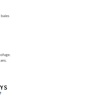
 baies
rofuge.
 ans.