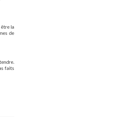
 être la
rmes de
tendre.
s faits