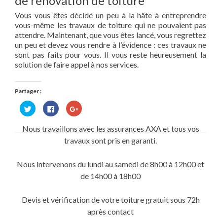
de rénovation de toiture
Vous vous êtes décidé un peu à la hâte à entreprendre
vous-même les travaux de toiture qui ne pouvaient pas
attendre. Maintenant, que vous êtes lancé, vous regrettez
un peu et devez vous rendre à l’évidence : ces travaux ne
sont pas faits pour vous. Il vous reste heureusement la
solution de faire appel à nos services.
Partager :
Cliquez
Cliquez
Cliquez
pour
pour
pour
partager
partager
partager
sur
sur
sur
Nous travaillons avec les assurances AXA et tous vos
Twitter(ouvre
Facebook(ouvre
Google+
dans
dans
(ouvre
travaux sont pris en garanti.
une
une
dans
nouvelle
nouvelle
une
fenêtre)
fenêtre)
nouvelle
fenêtre)
Nous intervenons du lundi au samedi de 8h00 à 12h00 et
de 14h00 à 18h00
Devis et vérification de votre toiture gratuit sous 72h
après contact