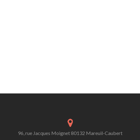
96, rue Jacques Moignet 80132 Mareuil-Caubert