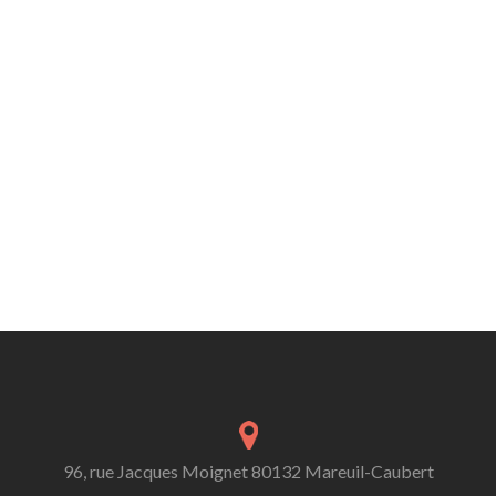
96, rue Jacques Moignet 80132 Mareuil-Caubert