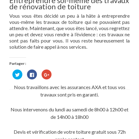
Entreprendre soi-même des travaux
de rénovation de toiture
Vous vous êtes décidé un peu à la hâte à entreprendre
vous-même les travaux de toiture qui ne pouvaient pas
attendre. Maintenant, que vous êtes lancé, vous regrettez
un peu et devez vous rendre à l’évidence : ces travaux ne
sont pas faits pour vous. Il vous reste heureusement la
solution de faire appel à nos services.
Partager :
Cliquez
Cliquez
Cliquez
pour
pour
pour
partager
partager
partager
sur
sur
sur
Nous travaillons avec les assurances AXA et tous vos
Twitter(ouvre
Facebook(ouvre
Google+
dans
dans
(ouvre
travaux sont pris en garanti.
une
une
dans
nouvelle
nouvelle
une
fenêtre)
fenêtre)
nouvelle
fenêtre)
Nous intervenons du lundi au samedi de 8h00 à 12h00 et
de 14h00 à 18h00
Devis et vérification de votre toiture gratuit sous 72h