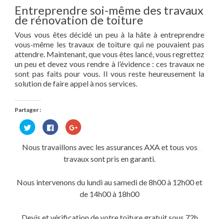
Entreprendre soi-même des travaux
de rénovation de toiture
Vous vous êtes décidé un peu à la hâte à entreprendre
vous-même les travaux de toiture qui ne pouvaient pas
attendre. Maintenant, que vous êtes lancé, vous regrettez
un peu et devez vous rendre à l’évidence : ces travaux ne
sont pas faits pour vous. Il vous reste heureusement la
solution de faire appel à nos services.
Partager :
Cliquez
Cliquez
Cliquez
pour
pour
pour
partager
partager
partager
sur
sur
sur
Nous travaillons avec les assurances AXA et tous vos
Twitter(ouvre
Facebook(ouvre
Google+
dans
dans
(ouvre
travaux sont pris en garanti.
une
une
dans
nouvelle
nouvelle
une
fenêtre)
fenêtre)
nouvelle
fenêtre)
Nous intervenons du lundi au samedi de 8h00 à 12h00 et
de 14h00 à 18h00
Devis et vérification de votre toiture gratuit sous 72h