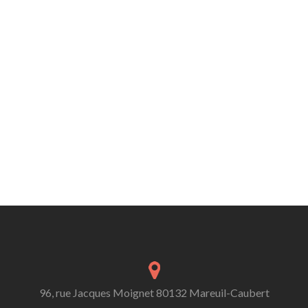
96, rue Jacques Moignet 80132 Mareuil-Caubert