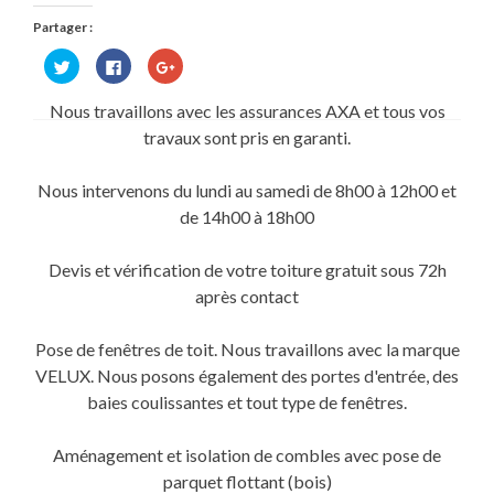
Partager :
Cliquez
Cliquez
Cliquez
pour
pour
pour
partager
partager
partager
sur
sur
sur
Nous travaillons avec les assurances AXA et tous vos
Twitter(ouvre
Facebook(ouvre
Google+
dans
dans
(ouvre
travaux sont pris en garanti.
une
une
dans
nouvelle
nouvelle
une
fenêtre)
fenêtre)
nouvelle
fenêtre)
Nous intervenons du lundi au samedi de 8h00 à 12h00 et
de 14h00 à 18h00
Devis et vérification de votre toiture gratuit sous 72h
après contact
Pose de fenêtres de toit. Nous travaillons avec la marque
VELUX. Nous posons également des portes d'entrée, des
baies coulissantes et tout type de fenêtres.
Aménagement et isolation de combles avec pose de
parquet flottant (bois)