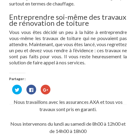
surtout en termes de chauffage.
Entreprendre soi-même des travaux
de rénovation de toiture
Vous vous êtes décidé un peu à la hâte à entreprendre
vous-même les travaux de toiture qui ne pouvaient pas
attendre. Maintenant, que vous êtes lancé, vous regrettez
un peu et devez vous rendre à l’évidence : ces travaux ne
sont pas faits pour vous. Il vous reste heureusement la
solution de faire appel à nos services.
Partager :
Cliquez
Cliquez
Cliquez
pour
pour
pour
partager
partager
partager
sur
sur
sur
Nous travaillons avec les assurances AXA et tous vos
Twitter(ouvre
Facebook(ouvre
Google+
dans
dans
(ouvre
travaux sont pris en garanti.
une
une
dans
nouvelle
nouvelle
une
fenêtre)
fenêtre)
nouvelle
fenêtre)
Nous intervenons du lundi au samedi de 8h00 à 12h00 et
de 14h00 à 18h00