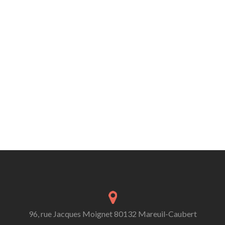
96, rue Jacques Moignet 80132 Mareuil-Caubert