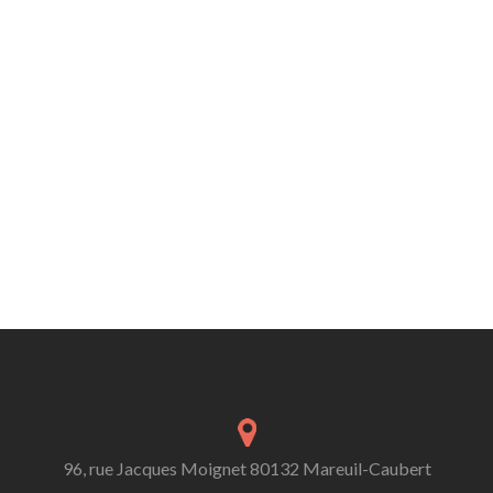
96, rue Jacques Moignet 80132 Mareuil-Caubert