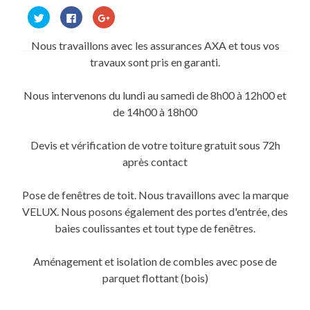
Cliquez
Cliquez
Cliquez
pour
pour
pour
partager
partager
partager
sur
sur
sur
Nous travaillons avec les assurances AXA et tous vos
Twitter(ouvre
Facebook(ouvre
Google+
dans
dans
(ouvre
travaux sont pris en garanti.
une
une
dans
nouvelle
nouvelle
une
fenêtre)
fenêtre)
nouvelle
fenêtre)
Nous intervenons du lundi au samedi de 8h00 à 12h00 et
de 14h00 à 18h00
Devis et vérification de votre toiture gratuit sous 72h
après contact
Pose de fenêtres de toit. Nous travaillons avec la marque
VELUX. Nous posons également des portes d'entrée, des
baies coulissantes et tout type de fenêtres.
Aménagement et isolation de combles avec pose de
parquet flottant (bois)