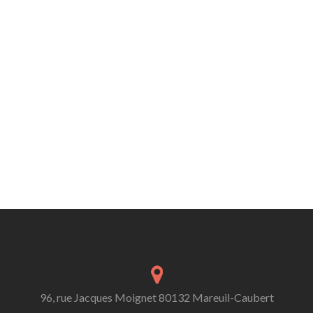
96, rue Jacques Moignet 80132 Mareuil-Caubert