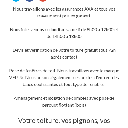
partager
partager
partager
sur
sur
sur
Nous travaillons avec les assurances AXA et tous vos
Twitter(ouvre
Facebook(ouvre
Google+
dans
dans
(ouvre
travaux sont pris en garanti.
une
une
dans
nouvelle
nouvelle
une
fenêtre)
fenêtre)
nouvelle
fenêtre)
Nous intervenons du lundi au samedi de 8h00 à 12h00 et
de 14h00 à 18h00
Devis et vérification de votre toiture gratuit sous 72h
après contact
Pose de fenêtres de toit. Nous travaillons avec la marque
VELUX. Nous posons également des portes d'entrée, des
baies coulissantes et tout type de fenêtres.
Aménagement et isolation de combles avec pose de
parquet flottant (bois)
Votre toiture, vos pignons, vos