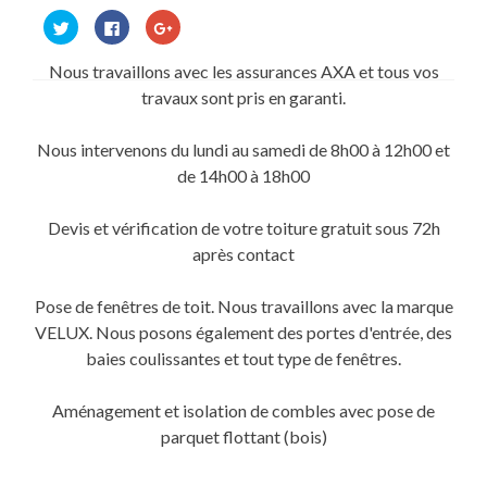
Cliquez
Cliquez
Cliquez
pour
pour
pour
partager
partager
partager
sur
sur
sur
Nous travaillons avec les assurances AXA et tous vos
Twitter(ouvre
Facebook(ouvre
Google+
dans
dans
(ouvre
travaux sont pris en garanti.
une
une
dans
nouvelle
nouvelle
une
fenêtre)
fenêtre)
nouvelle
fenêtre)
Nous intervenons du lundi au samedi de 8h00 à 12h00 et
de 14h00 à 18h00
Devis et vérification de votre toiture gratuit sous 72h
après contact
Pose de fenêtres de toit. Nous travaillons avec la marque
VELUX. Nous posons également des portes d'entrée, des
baies coulissantes et tout type de fenêtres.
Aménagement et isolation de combles avec pose de
parquet flottant (bois)