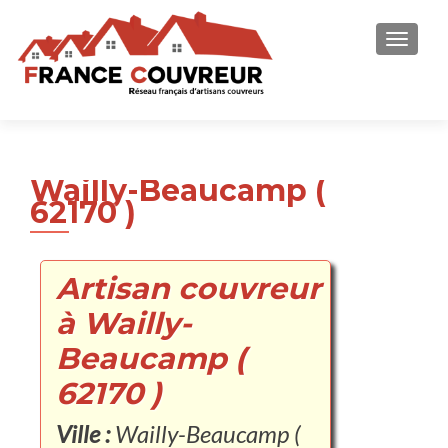
AFFICH
Wailly-Beaucamp (
62170 )
Artisan couvreur
à Wailly-
Beaucamp (
62170 )
Ville :
Wailly-Beaucamp (