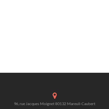
96, rue Jacques Moignet 80132 Mareuil-Caubert