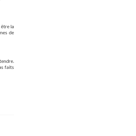
 être la
rmes de
tendre.
s faits