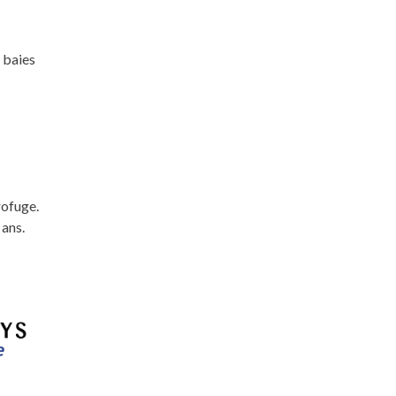
 baies
rofuge.
 ans.