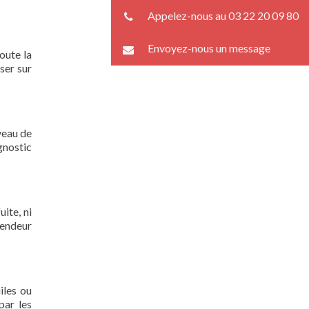
Appelez-nous au 03 22 20 09 80
Envoyez-nous un message
oute la
ser sur
veau de
gnostic
ite, ni
lendeur
iles ou
par les