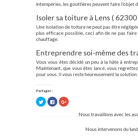
intempéries, les gouttières peuvent faire l’objet 
Isoler sa toiture à Lens ( 62300 
Une isolation de toiture ne peut pas être négligée.
plus efficace possible, ceci afin de ne pas fai
chauffage.
Entreprendre soi-même des tra
Vous vous êtes décidé un peu à la hâte à entre
Maintenant, que vous êtes lancé, vous regrettez 
pour vous. Il vous reste heureusement la solution 
Partager :
Cliquez
Cliquez
Cliquez
pour
pour
pour
partager
partager
partager
sur
sur
sur
Nous travaillons avec les as
Twitter(ouvre
Facebook(ouvre
Google+
dans
dans
(ouvre
une
une
dans
nouvelle
nouvelle
une
Nous intervenons du lund
fenêtre)
fenêtre)
nouvelle
fenêtre)